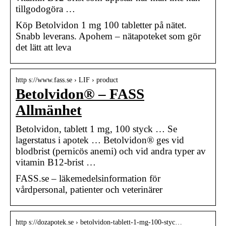
tillgodogöra …
Köp Betolvidon 1 mg 100 tabletter på nätet.
Snabb leverans. Apohem – nätapoteket som gör
det lätt att leva
http s://www.fass.se › LIF › product
Betolvidon® – FASS
Allmänhet
Betolvidon, tablett 1 mg, 100 styck … Se
lagerstatus i apotek … Betolvidon® ges vid
blodbrist (pernicös anemi) och vid andra typer av
vitamin B12-brist …
FASS.se – läkemedelsinformation för
vårdpersonal, patienter och veterinärer
http s://dozapotek.se › betolvidon-tablett-1-mg-100-styc…