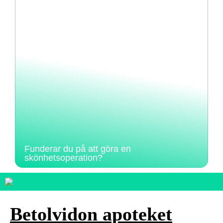
Funderar du på att göra en
skönhetsoperation?
Betolvidon apoteket