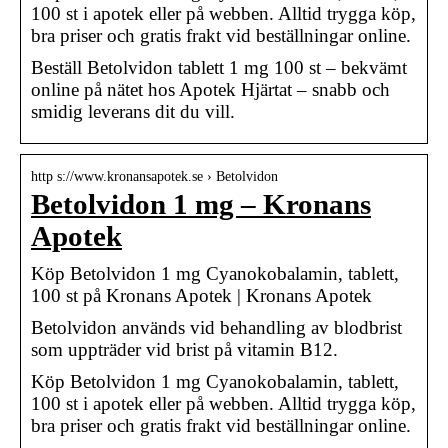
100 st i apotek eller på webben. Alltid trygga köp,
bra priser och gratis frakt vid beställningar online.
Beställ Betolvidon tablett 1 mg 100 st – bekvämt
online på nätet hos Apotek Hjärtat – snabb och
smidig leverans dit du vill.
http s://www.kronansapotek.se › Betolvidon
Betolvidon 1 mg – Kronans
Apotek
Köp Betolvidon 1 mg Cyanokobalamin, tablett,
100 st på Kronans Apotek | Kronans Apotek
Betolvidon används vid behandling av blodbrist
som uppträder vid brist på vitamin B12.
Köp Betolvidon 1 mg Cyanokobalamin, tablett,
100 st i apotek eller på webben. Alltid trygga köp,
bra priser och gratis frakt vid beställningar online.