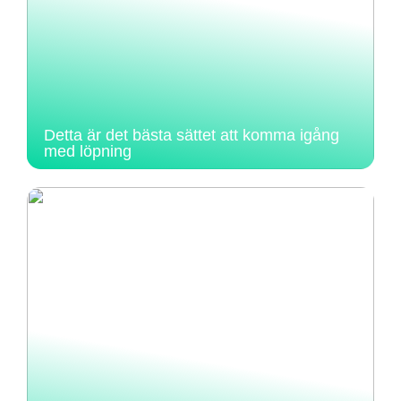
Detta är det bästa sättet att komma igång
med löpning