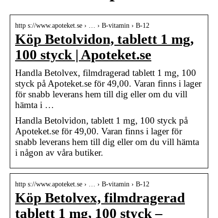
http s://www.apoteket.se › … › B-vitamin › B-12
Köp Betolvidon, tablett 1 mg,
100 styck | Apoteket.se
Handla Betolvex, filmdragerad tablett 1 mg, 100
styck på Apoteket.se för 49,00. Varan finns i lager
för snabb leverans hem till dig eller om du vill
hämta i …
Handla Betolvidon, tablett 1 mg, 100 styck på
Apoteket.se för 49,00. Varan finns i lager för
snabb leverans hem till dig eller om du vill hämta
i någon av våra butiker.
http s://www.apoteket.se › … › B-vitamin › B-12
Köp Betolvex, filmdragerad
tablett 1 mg, 100 styck –