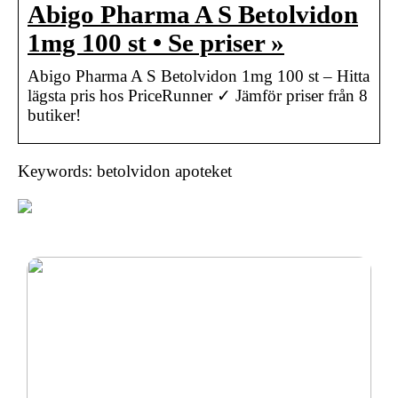
Abigo Pharma A S Betolvidon
1mg 100 st • Se priser »
Abigo Pharma A S Betolvidon 1mg 100 st – Hitta
lägsta pris hos PriceRunner ✓ Jämför priser från 8
butiker!
Keywords: betolvidon apoteket