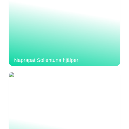
Naprapat Sollentuna hjälper