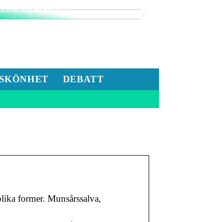
nderar du på att göra en
önhetsoperation?
SKÖNHET
DEBATT
 olika former. Munsårssalva,