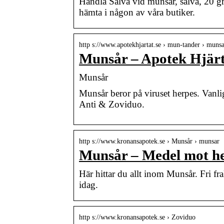
Handla Salva vid munsår, salva, 20 gra
hämta i någon av våra butiker.
http s://www.apotekhjartat.se › mun-tander › muns
Munsår – Apotek Hjär
Munsår
Munsår beror på viruset herpes. Vanli
Anti & Zoviduo.
http s://www.kronansapotek.se › Munsår › munsar
Munsår – Medel mot her
Här hittar du allt inom Munsår. Fri f
idag.
http s://www.kronansapotek.se › Zoviduo