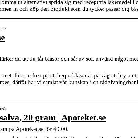
 blomma ut alternativt sprida sig med receptfria läkemedel i
men in och köp den produkt som du tycker passar dig bäs
nder
se
ärker du att du får blåsor och sår av sol, använd något m
a ett först tecken på att herpesblåsor är på väg att bryta ut
es, därför har vi samlat vår kunskap i en rådgivningsbank 
nsår
salva, 20 gram | Apoteket.se
ram på Apoteket.se för 49,00.