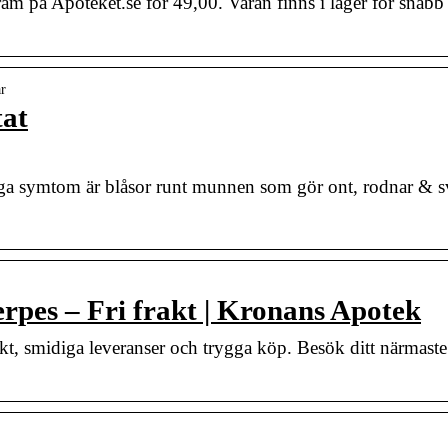
m på Apoteket.se för 49,00. Varan finns i lager för snabb l
ar
tat
ga symtom är blåsor runt munnen som gör ont, rodnar & svu
pes – Fri frakt | Kronans Apotek
rakt, smidiga leveranser och trygga köp. Besök ditt närmast