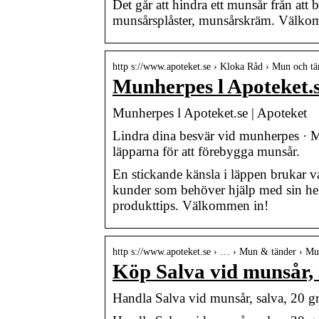
Det går att hindra ett munsår från att
munsårsplåster, munsårskräm. Välkom
http s://www.apoteket.se › Kloka Råd › Mun och tä
Munherpes l Apoteket.
Munherpes l Apoteket.se | Apoteket
Lindra dina besvär vid munherpes · M
läpparna för att förebygga munsår.
En stickande känsla i läppen brukar var
kunder som behöver hjälp med sin herp
produkttips. Välkommen in!
http s://www.apoteket.se › … › Mun & tänder › Mu
Köp Salva vid munsår, 
Handla Salva vid munsår, salva, 20 g