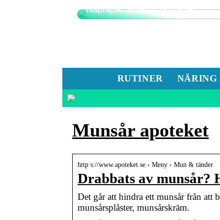
Naprapat Sollentuna hjälper
RUTINER
NÄRING
Munsår apoteket
http s://www.apoteket.se › Meny › Mun & tänder
Drabbats av munsår? Hi
Det går att hindra ett munsår från att
munsårsplåster, munsårskräm.