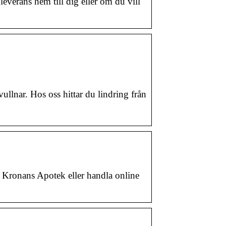
everans hem till dig eller om du vill
llnar. Hos oss hittar du lindring från
e Kronans Apotek eller handla online