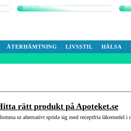
Detta är det bästa sättet att komma
Fu
igång med löpning
sk
ÅTERHÄMTNING
LIVSSTIL
HÄLSA
tta rätt produkt på Apoteket.se
 blomma ut alternativt sprida sig med receptfria läkemedel i