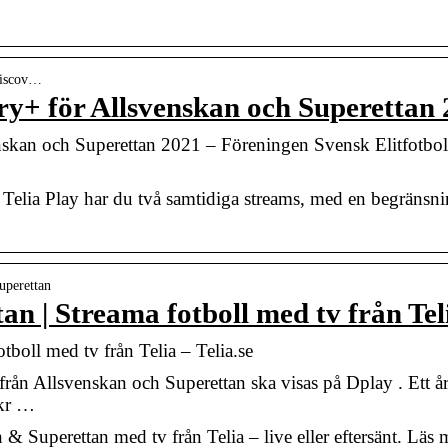
-discov…
ry+ för Allsvenskan och Superettan
skan och Superettan 2021 – Föreningen Svensk Elitfotbol
elia Play har du två samtidiga streams, med en begränsning
superettan
an | Streama fotboll med tv från Tel
tboll med tv från Telia – Telia.se
rån Allsvenskan och Superettan ska visas på Dplay . Ett 
kr …
& Superettan med tv från Telia – live eller eftersänt. Läs