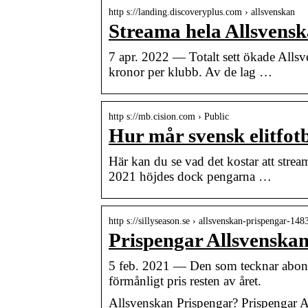
http s://landing.discoveryplus.com › allsvenskan
Streama hela Allsvensk
7 apr. 2022 — Totalt sett ökade Allsv
kronor per klubb. Av de lag …
http s://mb.cision.com › Public
Hur mår svensk elitfotb
Här kan du se vad det kostar att stre
2021 höjdes dock pengarna …
http s://sillyseason.se › allsvenskan-prispengar-148
Prispengar Allsvenskan
5 feb. 2021 — Den som tecknar abonn
förmånligt pris resten av året.
Allsvenskan Prispengar? Prispengar A