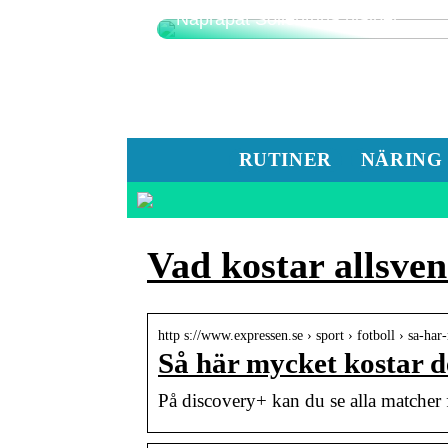
Naprapat Sollentuna hjälper
RUTINER
NÄRING
Vad kostar allsve
http s://www.expressen.se › sport › fotboll › sa-h
Så här mycket kostar de
På discovery+ kan du se alla matcher 