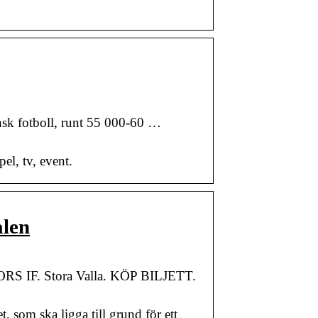
sk fotboll, runt 55 000-60 …
pel, tv, event.
alen
S IF. Stora Valla. KÖP BILJETT.
 som ska ligga till grund för ett