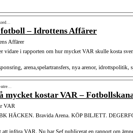
ekkord…
otboll – Idrottens Affärer
ens Affärer
r vidare i rapporten om hur mycket VAR skulle kosta sven
onsring, arena,spelartransfers, nya arenor, idrottspolitik, s
s-utre…
 så mycket kostar VAR – Fotbollskan
tar VAR
. BK HÄCKEN. Bravida Arena. KÖP BILJETT. DEGERFOR
 att införa VAR. Nu har Sef publicerat en rapport om ämnet,