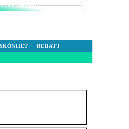
nderar du på att göra en
önhetsoperation?
SKÖNHET
DEBATT