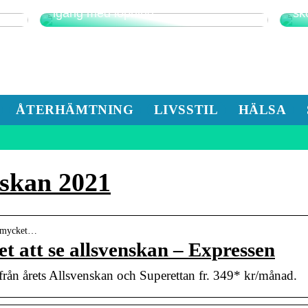
Detta är det bästa sättet att komma
Fu
igång med löpning
sk
ÅTERHÄMTNING
LIVSSTIL
HÄLSA
nskan 2021
ar-mycket…
t att se allsvenskan – Expressen
från årets Allsvenskan och Superettan fr. 349* kr/månad.