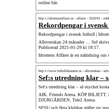
online här.
http s://idrottensaffarer.se › affarer › 2020/01 › r
Rekordpengar i svensk f
Rekordpengar i svensk fotboll | Idrott
Allsvenskan 24 månader … Sef skrive
Publicerad 2021-01-29 kl 18:17.
Idrottens Affärer är en nättidning om sp
http s://www.fotbollskanalen.se › allsvenskan › sef
Sef:s utredning klar –
Sef:s utredning klar – så mycket kos
AIK. Friends Arena. KÖP BILJETT
DJURGÅRDEN. Tele2 Arena.
SFSU och flera klubbar ställer sig mot