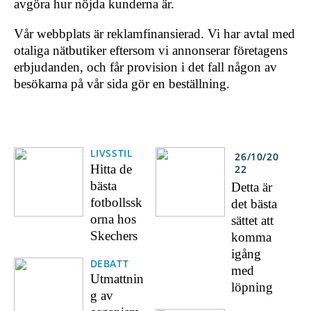
avgöra hur nöjda kunderna är.
Vår webbplats är reklamfinansierad. Vi har avtal med
otaliga nätbutiker eftersom vi annonserar företagens
erbjudanden, och får provision i det fall någon av
besökarna på vår sida gör en beställning.
LIVSSTIL
26/10/20
Hitta de
22
bästa
Detta är
fotbollssk
det bästa
orna hos
sättet att
Skechers
komma
igång
DEBATT
med
Utmattnin
löpning
g av