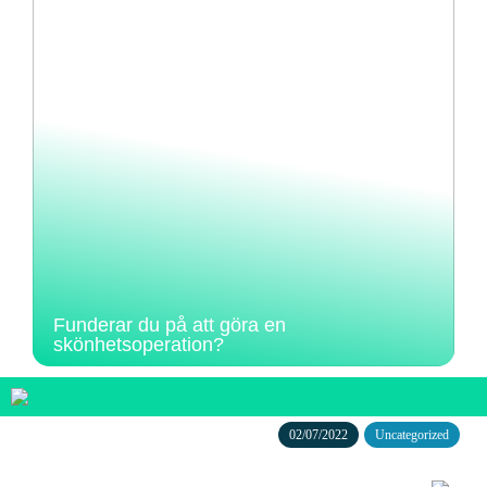
Funderar du på att göra en
skönhetsoperation?
02/07/2022
Uncategorized