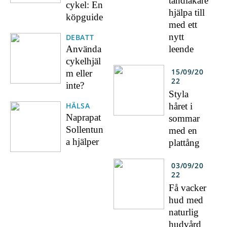
tandläkare
cykel: En
hjälpa till
köpguide
med ett
nytt
DEBATT
leende
Använda
cykelhjäl
15/09/20
m eller
22
inte?
Styla
håret i
HÄLSA
Naprapat
sommar
Sollentun
med en
a hjälper
plattång
03/09/20
22
Få vacker
hud med
naturlig
hudvård