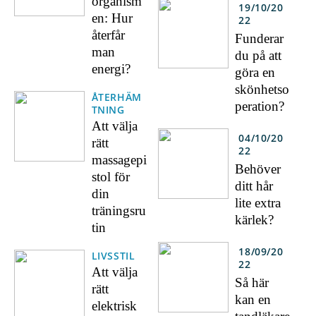
organism
19/10/20
en: Hur
22
återfår
Funderar
man
du på att
energi?
göra en
skönhetso
ÅTERHÄM
peration?
TNING
Att välja
04/10/20
rätt
22
massagepi
Behöver
stol för
ditt hår
din
lite extra
träningsru
kärlek?
tin
18/09/20
LIVSSTIL
22
Att välja
Så här
rätt
kan en
elektrisk